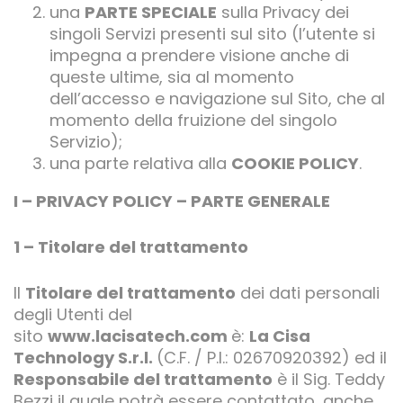
una
PARTE SPECIALE
sulla Privacy dei
singoli Servizi presenti sul sito (l’utente si
impegna a prendere visione anche di
queste ultime, sia al momento
dell’accesso e navigazione sul Sito, che al
momento della fruizione del singolo
Servizio);
una parte relativa alla
COOKIE POLICY
.
I – PRIVACY POLICY – PARTE GENERALE
1 – Titolare del trattamento
Il
Titolare del trattamento
dei dati personali
degli Utenti del
sito
www.lacisatech.com
è:
La Cisa
Technology S.r.l.
(C.F. / P.I.: 02670920392) ed il
Responsabile del trattamento
è il Sig. Teddy
Bezzi il quale potrà essere contattato, anche