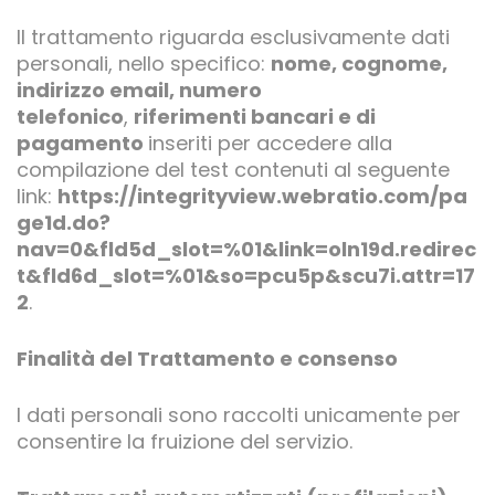
Il trattamento riguarda esclusivamente dati
personali, nello specifico:
nome, cognome,
indirizzo email, numero
telefonico
,
riferimenti bancari e di
pagamento
inseriti per accedere alla
compilazione del test contenuti al seguente
link:
https://integrityview.webratio.com/pa
ge1d.do?
nav=0&fld5d_slot=%01&link=oln19d.redirec
t&fld6d_slot=%01&so=pcu5p&scu7i.attr=17
2
.
Finalità del Trattamento e consenso
I dati personali sono raccolti unicamente per
consentire la fruizione del servizio.