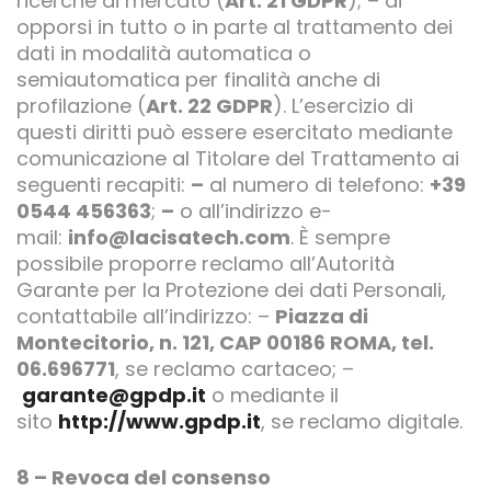
ricerche di mercato (
Art. 21 GDPR
); – di
opporsi in tutto o in parte al trattamento dei
dati in modalità automatica o
semiautomatica per finalità anche di
profilazione (
Art. 22 GDPR
). L’esercizio di
questi diritti può essere esercitato mediante
comunicazione al Titolare del Trattamento ai
seguenti recapiti:
–
al numero di telefono:
+39
0544 456363
;
–
o all’indirizzo e-
mail:
info@lacisatech.com
. È sempre
possibile proporre reclamo all’Autorità
Garante per la Protezione dei dati Personali,
contattabile all’indirizzo: –
Piazza di
Montecitorio, n. 121, CAP 00186 ROMA, tel.
06.696771
, se reclamo cartaceo; –
garante@gpdp.it
o mediante il
sito
http://www.gpdp.it
, se reclamo digitale.
8 – Revoca del consenso