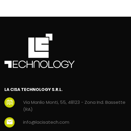
LA CISA TECHNOLOGY S.R.L.
Via Manlio Monti, 55, 48123 - Zona Ind. Bassette
(RA)
info@lacisatech.com